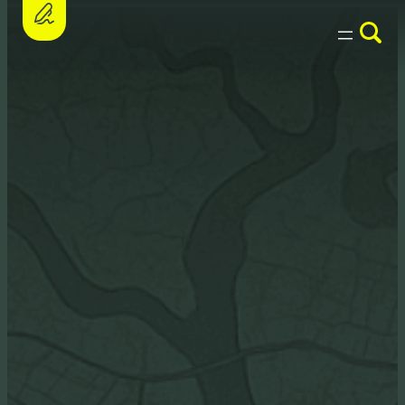
Assine a petição e apoie o PL