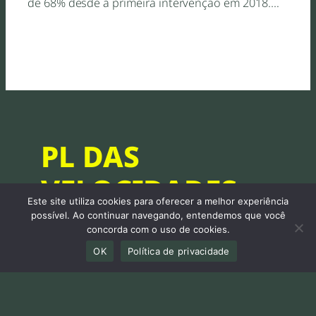
de 68% desde a primeira intervenção em 2018.…
PL DAS
VELOCIDADES
Este site utiliza cookies para oferecer a melhor experiência
SEGURAS
possível. Ao continuar navegando, entendemos que você
concorda com o uso de cookies.
(2789/2023)
OK
Política de privacidade