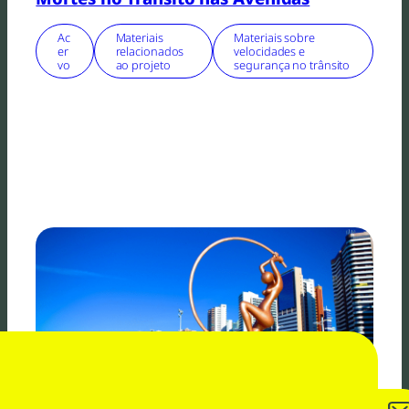
Ac
Materiais
Materiais sobre
er
relacionados
velocidades e
vo
ao projeto
segurança no trânsito