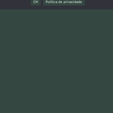
OK
Política de privacidade
sociedade civil organizada liderada pela
Fundação Thiago de Moraes Gonzaga,
União dos Ciclistas do Brasil (UCB) e
Ciclocidade.
ASSINE
acompanhe
NEWSLETTER
CONECTE
Instagram
Facebook
Youtube
Spotify