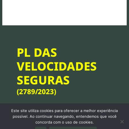
PL DAS
VELOCIDADES
SEGURAS
(2789/2023)
Este site utiliza cookies para oferecer a melhor experiência
possível. Ao continuar navegando, entendemos que você
O Projeto de Lei das Velocidades Seguras
concorda com o uso de cookies.
(2789/2023) é o resultado da iniciativa da