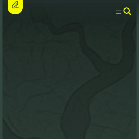
Assine a petição e apoie o PL