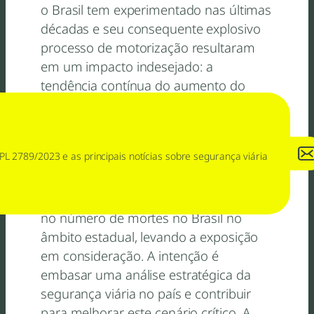
o Brasil tem experimentado nas últimas
décadas e seu consequente explosivo
processo de motorização resultaram
em um impacto indesejado: a
tendência contínua do aumento do
número de mortes no trânsito. Este
estudo apresenta uma pesquisa acerca
de índices e indicadores com o objetivo
PL 2789/2023 e as principais notícias sobre segurança viária
de fornecer evidências gerais e
desagregadas sobre o desempenho da
segurança viária e metas de redução
no número de mortes no Brasil no
âmbito estadual, levando a exposição
em consideração. A intenção é
embasar uma análise estratégica da
segurança viária no país e contribuir
para melhorar este cenário crítico. A