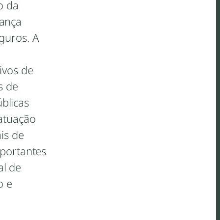
o da
rança
guros. A
ivos de
s de
úblicas
 atuação
is de
mportantes
al de
o e