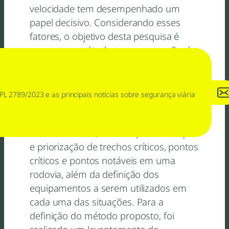
velocidade tem desempenhado um
papel decisivo. Considerando esses
fatores, o objetivo desta pesquisa é
propor um método para concepção de
sistemas de controle de velocidade,
incluindo análise das características da
malha viária, levantamento de dados de
PL 2789/2023 e as principais notícias sobre segurança viária
tráfego e de acidentes, determinação
de segmentos homogêneos de tráfego
e de velocidade, critérios para definição
e priorização de trechos críticos, pontos
críticos e pontos notáveis em uma
rodovia, além da definição dos
equipamentos a serem utilizados em
cada uma das situações. Para a
definição do método proposto, foi