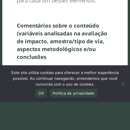
para cada um desses elementos.
Comentários sobre o conteúdo
(variáveis analisadas na avaliação
de impacto, amostra/tipo de via,
aspectos metodológicos e/ou
conclusões
Menciona diretamente a velocidade
Este site utiliza cookies para oferecer a melhor experiência
como um fator contribuinte para a
possível. Ao continuar navegando, entendemos que você
concorda com o uso de cookies.
ocorrência de acidentes e suas
gravidades.
OK
Política de privacidade
LINK DE ACESSO