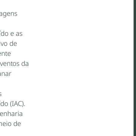
iagens
ído e as
ivo de
ente
eventos da
anar
s
do (IAC).
genharia
meio de