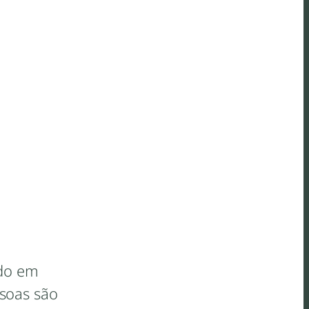
ado em
soas são